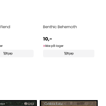
 Fiend
Benthic Behemoth
10,-
er
Ikke på lager
Kjøp
Kjøp