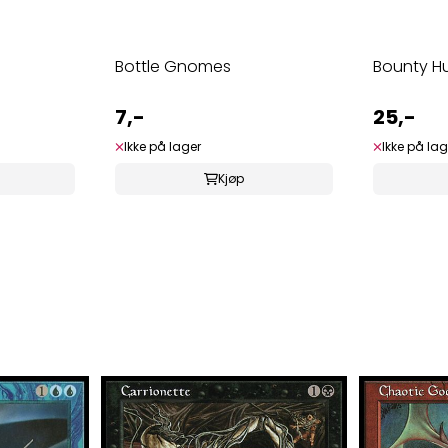
Bottle Gnomes
Bounty H
7,-
25,-
Ikke på lager
Ikke på lag
Kjøp