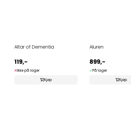
Altar of Dementia
Aluren
119,-
899,-
Ikke på lager
På lager
Kjøp
Kjøp