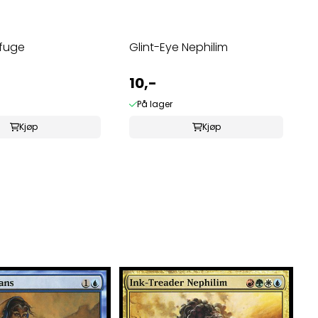
ifuge
Glint-Eye Nephilim
10,-
På lager
Kjøp
Kjøp