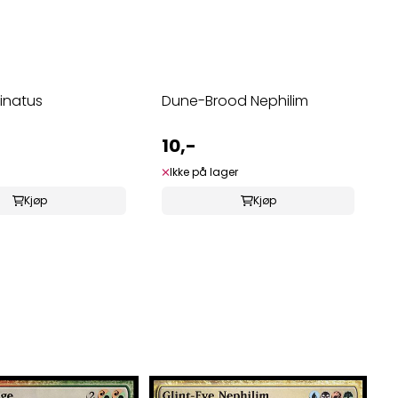
minatus
Dune-Brood Nephilim
10,-
Ikke på lager
Kjøp
Kjøp