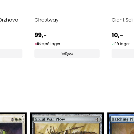
 Orzhova
Ghostway
Giant Sol
99,-
10,-
Ikke på lager
På lager
Kjøp