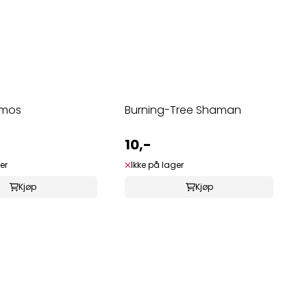
gmos
Burning-Tree Shaman
10,-
er
Ikke på lager
Kjøp
Kjøp