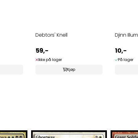
Debtors' Knell
Djinn Illu
59,-
10,-
Ikke på lager
På lager
Kjøp