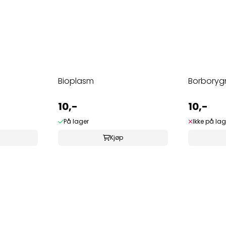
Bioplasm
Borbory
10,-
10,-
På lager
Ikke på lag
Kjøp