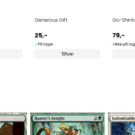
Generous Gift
Go-Shintai
25,-
79,-
På lager
Ikke på lag
Kjøp