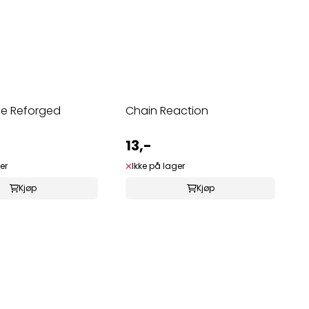
de Reforged
Chain Reaction
13,-
er
Ikke på lager
Kjøp
Kjøp