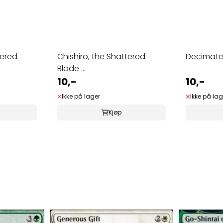
tered
Chishiro, the Shattered
Decimat
Blade ...
10,-
10,-
Ikke på lager
Ikke på lag
Kjøp