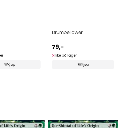
e
Drumbellower
79,-
er
Ikke på lager
Kjøp
Kjøp