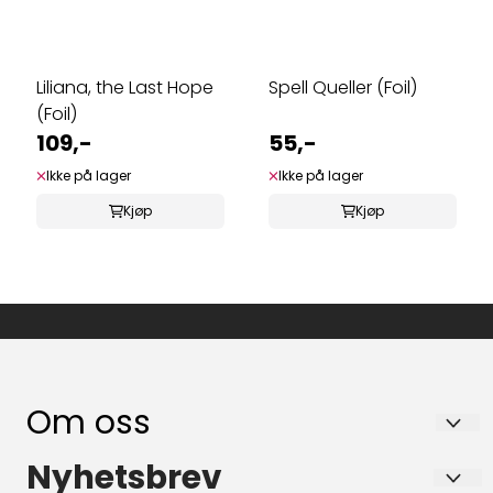
Liliana, the Last Hope
Spell Queller (Foil)
(Foil)
109,-
55,-
Ikke på lager
Ikke på lager
Kjøp
Kjøp
Om oss
KORTHAIEN SVEIN-HARALD BAKKE
Nyhetsbrev