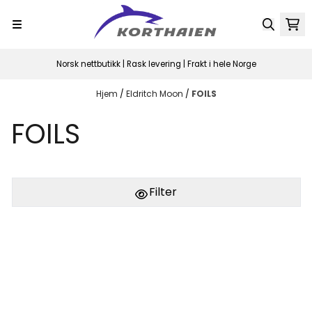
Hopp til innhold
Norsk nettbutikk | Rask levering | Frakt i hele Norge
Hjem
/
Eldritch Moon
/
FOILS
FOILS
Filter