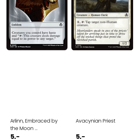
Arlinn, Embraced by
Avacynian Priest
the Moon ...
5,-
5,-