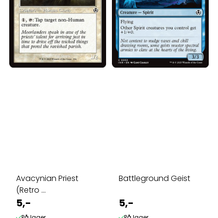
Avacynian Priest
Battleground Geist
(Retro ...
5,-
5,-
På lager
På lager