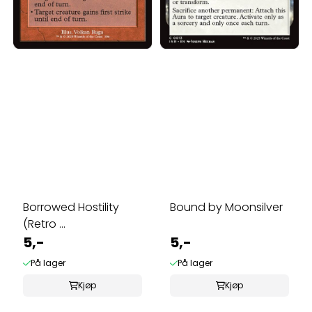
Borrowed Hostility
Bound by Moonsilver
(Retro ...
5,-
5,-
På lager
På lager
Kjøp
Kjøp