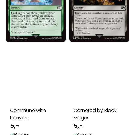
Commune with
Cornered by Black
Beavers
Mages
5,-
5,-
På lager
På lager