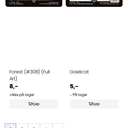
Forest (#308) (Full
Gaelicat
Art)
8,-
5,-
Ikke på lager
På lager
Kjøp
Kjøp