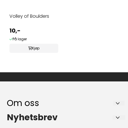
Volley of Boulders
10,-
På lager
Kjøp
Om oss
KORTHAIEN SVEIN-HARALD BAKKE
Nyhetsbrev
Lørenvangen 23 C
Registrer deg for å motta nyheter og tilbud!