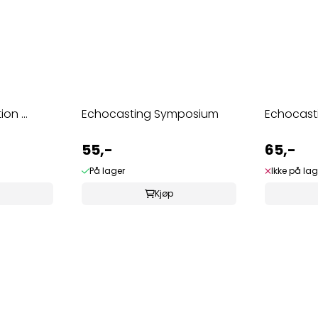
on ...
Echocasting Symposium
Echocasti
55,-
65,-
På lager
Ikke på lag
Kjøp