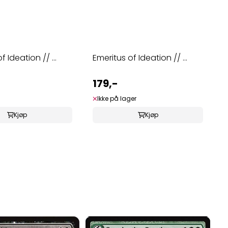
f Ideation // ...
Emeritus of Ideation // ...
179,-
Ikke på lager
Kjøp
Kjøp