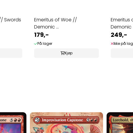
// Swords
Emeritus of Woe //
Emeritus 
Demonic ...
Demonic .
179,-
249,-
På lager
Ikke på lag
Kjøp