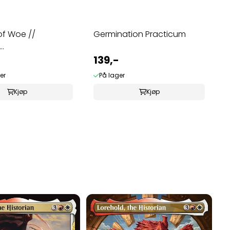
of Woe //
Germination Practicum
..
139,-
er
På lager
Kjøp
Kjøp