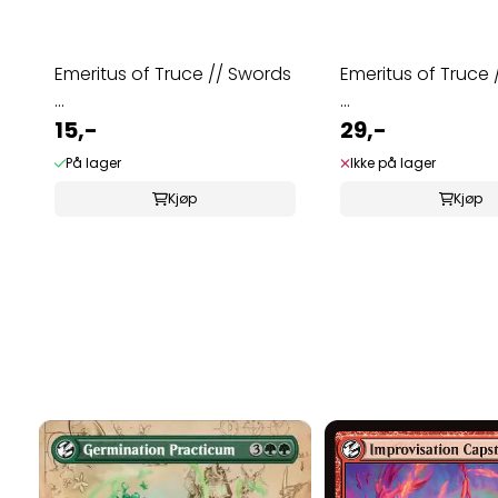
Emeritus of Truce // Swords
Emeritus of Truce 
...
...
15,-
29,-
På lager
Ikke på lager
Kjøp
Kjøp