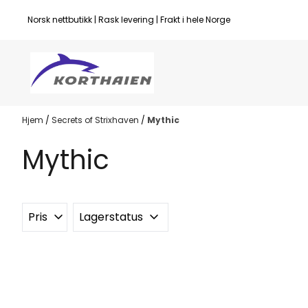
Hopp til innhold
Norsk nettbutikk | Rask levering | Frakt i hele Norge
Hjem
/
Secrets of Strixhaven
/
Mythic
Mythic
Pris
Lagerstatus