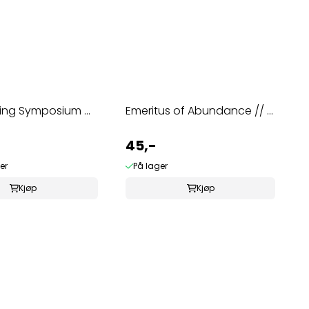
ng Symposium ...
Emeritus of Abundance // ...
45,-
er
På lager
Kjøp
Kjøp