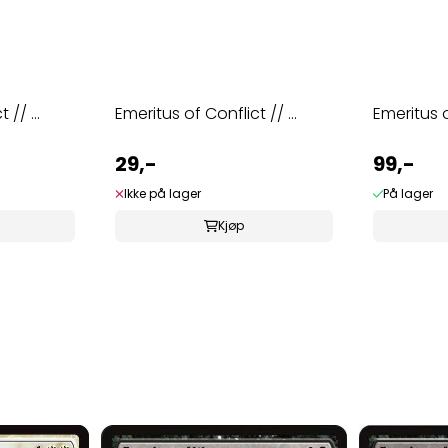
// ...
Emeritus of Conflict // ...
Emeritus o
29,-
99,-
Ikke på lager
På lager
Kjøp