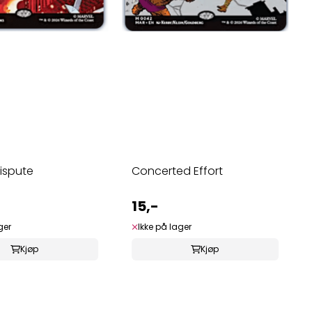
ispute
Concerted Effort
15,-
ger
Ikke på lager
Kjøp
Kjøp