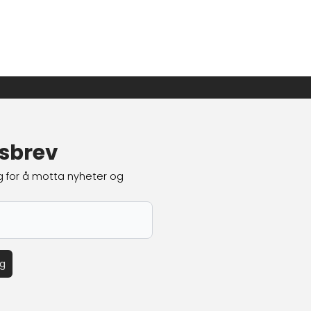
le den inn under:
For å redigere e
 1 - Bilde
Bannerbi
sbrev
g for å motta nyheter og
eg