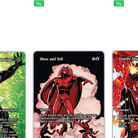
Ny
Ny