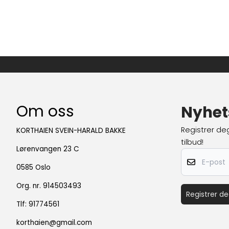
Lenke kan også legges på bildet ved å fyl
Seksjon: Bannerbilde B - Blokk: Bilde
Om oss
Nyhet
Registrer de
KORTHAIEN SVEIN-HARALD BAKKE
tilbud!
Lørenvangen 23 C
E-post
0585 Oslo
Org. nr. 914503493
Registrer d
Tlf:
91774561
korthaien@gmail.com