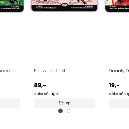
akandan
Show and Tell
Deadly D
89,-
19,-
Ikke på lager
Ikke på la
Kjøp