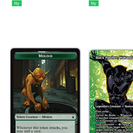
Ny
Ny