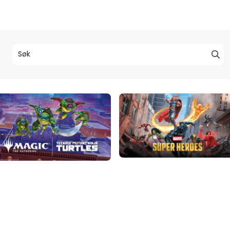
denne teksten i menyen til v
 Karusell - Blokk: Lysbilde - O
Knapp til kategori