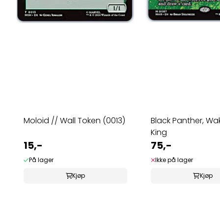
Moloid // Wall Token (0013)
Black Panther, W
King
15,-
75,-
På lager
Ikke på lager
Kjøp
Kjøp