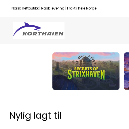
Hopp til innhold
Norsk nettbutikk | Rask levering | Frakt i hele Norge
Endre 
Seksjon:
Nylig lagt til